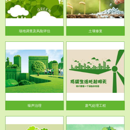
土壤修复
关停
或者
场地调查及风险评估
土壤修复
服务范围
废气处理工程
噪声治理
废气处理工程