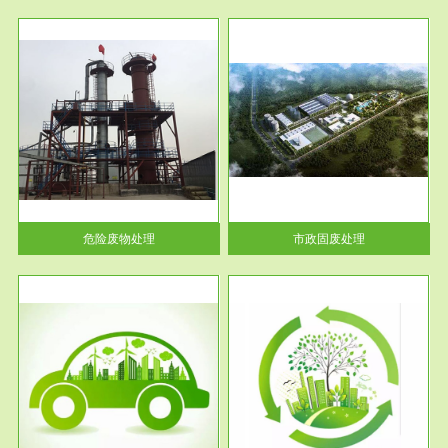
服务范围
市政固废处理
人民
蔚蓝生态环境科技所从事的市政
》的
废物处理业务包括市政废物的处
理处...
危险废物处理
市政固废处理
服务范围
与评
工作场所职业危害现状评价
【现状评价意义】：具体因素---