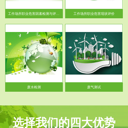
解工
-通过质谱分析等多种手段明确
与浓
工作场...
工作场所职业危害因素检测与评价...
工作场所职业危害现状评价
服务范围
废气测试
工厂
检测范围工业废气检测包括有机
水、
废气和无机废气。有机废气主要
包括...
废水检测
废气测试
选择我们的四大优势