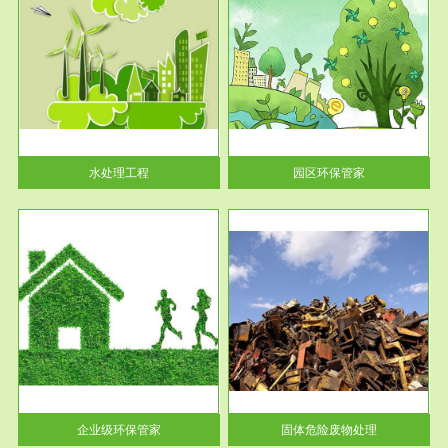
服务范围
园区环保管家
2016 年 4 月，环保部下发《关
于积极发挥环境保护作用促进供
给侧结...
水处理工程
园区环保管家
服务范围
固体危险废物处理
法情
固体废物解释：固体废物是指人
性及
们在生产建设、日常生活和其他
活动中...
企业级环保管家
固体危险废物处理