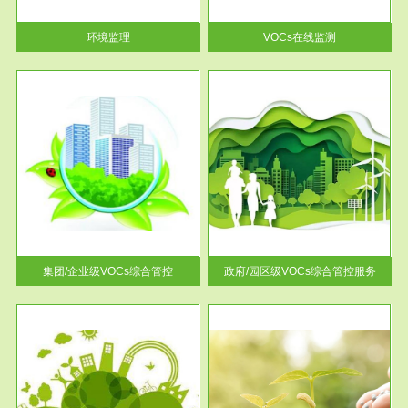
率达...
环境监理
VOCs在线监测
服务范围
控
政府/园区级VOCs综合管控服务
找到
根据《石化行业挥发性有机物综
排放
合整治方案》文件要求，到2017
年，全...
集团/企业级VOCs综合管控
政府/园区级VOCs综合管控服务
服务范围