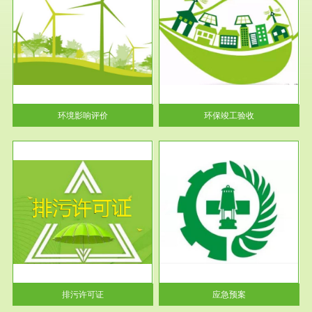
服务范围
环保竣工验收
护
根据《建设项目环境保护管理条
利
例》第十七条 编制环境影响报
告书、...
环境影响评价
环保竣工验收
服务范围
应急预案
许可
根据《中华人民共和国环境保护
环境
法》第十九条 企业事业单位应
当按照...
排污许可证
应急预案