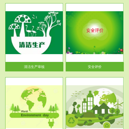
服务范围
安全评价
生产
安全评价安全评价目的是查找、
暂行
分析和预测工程、系统、生产经
营活...
清洁生产审核
安全评价
服务范围
VOCs在线监测
目环
根据《重点区域大气污染防
要辅
治“十二五”规划》有机废气净化