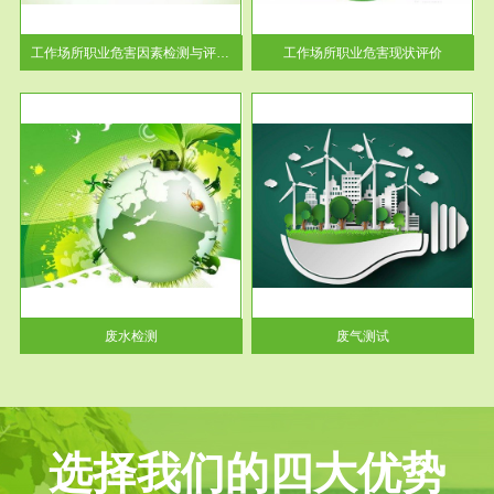
解工
-通过质谱分析等多种手段明确
与浓
工作场...
工作场所职业危害因素检测与评价...
工作场所职业危害现状评价
服务范围
废气测试
工厂
检测范围工业废气检测包括有机
水、
废气和无机废气。有机废气主要
包括...
废水检测
废气测试
选择我们的四大优势