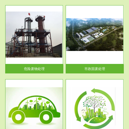
服务范围
市政固废处理
人民
蔚蓝生态环境科技所从事的市政
》的
废物处理业务包括市政废物的处
理处...
危险废物处理
市政固废处理
服务范围
与评
工作场所职业危害现状评价
【现状评价意义】：具体因素---