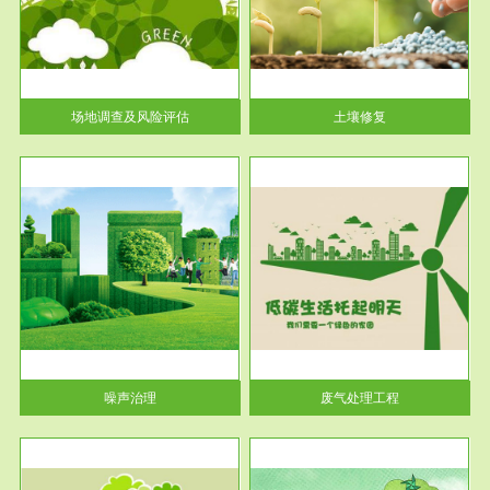
土壤修复
关停
或者
场地调查及风险评估
土壤修复
服务范围
废气处理工程
噪声治理
废气处理工程