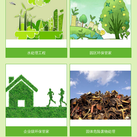
服务范围
园区环保管家
2016 年 4 月，环保部下发《关
于积极发挥环境保护作用促进供
给侧结...
水处理工程
园区环保管家
服务范围
固体危险废物处理
法情
固体废物解释：固体废物是指人
性及
们在生产建设、日常生活和其他
活动中...
企业级环保管家
固体危险废物处理