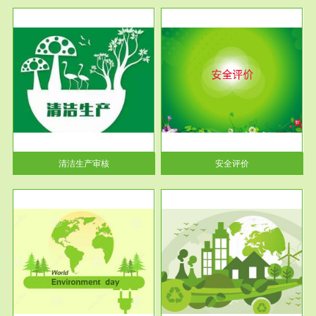
服务范围
安全评价
生产
安全评价安全评价目的是查找、
暂行
分析和预测工程、系统、生产经
营活...
清洁生产审核
安全评价
服务范围
VOCs在线监测
目环
根据《重点区域大气污染防
要辅
治“十二五”规划》有机废气净化