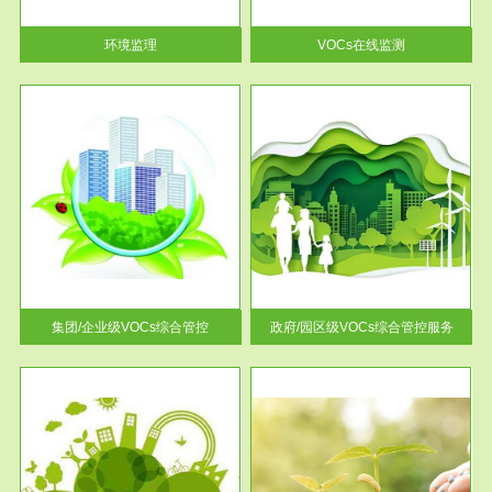
率达...
环境监理
VOCs在线监测
服务范围
控
政府/园区级VOCs综合管控服务
找到
根据《石化行业挥发性有机物综
排放
合整治方案》文件要求，到2017
年，全...
集团/企业级VOCs综合管控
政府/园区级VOCs综合管控服务
服务范围