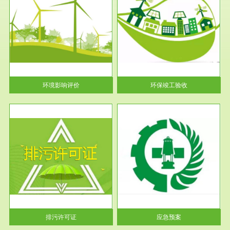
服务范围
环保竣工验收
护
根据《建设项目环境保护管理条
利
例》第十七条 编制环境影响报
告书、...
环境影响评价
环保竣工验收
服务范围
应急预案
许可
根据《中华人民共和国环境保护
环境
法》第十九条 企业事业单位应
当按照...
排污许可证
应急预案