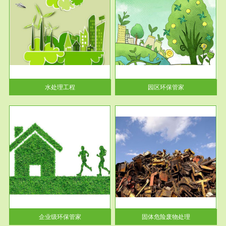
服务范围
园区环保管家
2016 年 4 月，环保部下发《关
于积极发挥环境保护作用促进供
给侧结...
水处理工程
园区环保管家
服务范围
固体危险废物处理
法情
固体废物解释：固体废物是指人
性及
们在生产建设、日常生活和其他
活动中...
企业级环保管家
固体危险废物处理