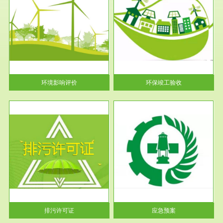
服务范围
环保竣工验收
护
根据《建设项目环境保护管理条
利
例》第十七条 编制环境影响报
告书、...
环境影响评价
环保竣工验收
服务范围
应急预案
许可
根据《中华人民共和国环境保护
环境
法》第十九条 企业事业单位应
当按照...
排污许可证
应急预案