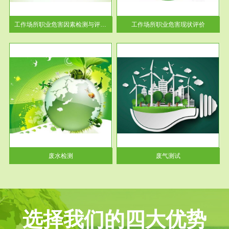
解工
-通过质谱分析等多种手段明确
与浓
工作场...
工作场所职业危害因素检测与评价...
工作场所职业危害现状评价
服务范围
废气测试
工厂
检测范围工业废气检测包括有机
水、
废气和无机废气。有机废气主要
包括...
废水检测
废气测试
选择我们的四大优势