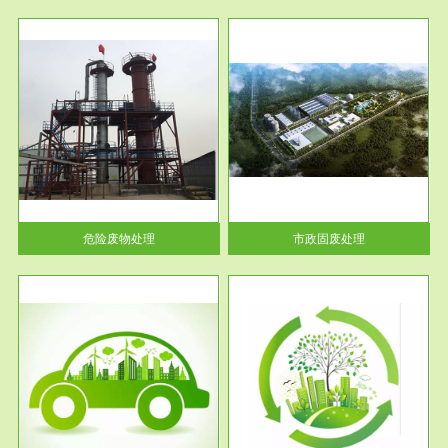
服务范围
市政固废处理
人民
蔚蓝生态环境科技所从事的市政
》的
废物处理业务包括市政废物的处
理处...
危险废物处理
市政固废处理
服务范围
与评
工作场所职业危害现状评价
【现状评价意义】：具体因素---