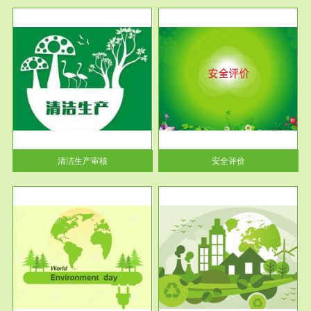
服务范围
安全评价
生产
安全评价安全评价目的是查找、
暂行
分析和预测工程、系统、生产经
营活...
清洁生产审核
安全评价
服务范围
VOCs在线监测
目环
根据《重点区域大气污染防
要辅
治“十二五”规划》有机废气净化