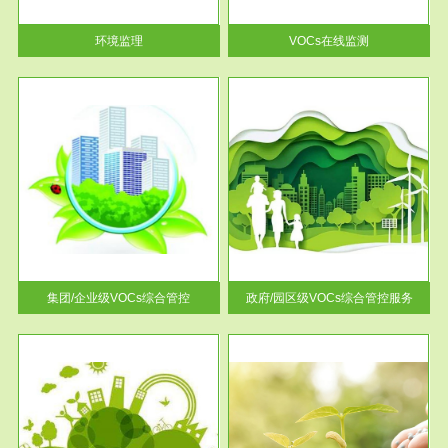
率达...
环境监理
VOCs在线监测
服务范围
控
政府/园区级VOCs综合管控服务
找到
根据《石化行业挥发性有机物综
排放
合整治方案》文件要求，到2017
年，全...
集团/企业级VOCs综合管控
政府/园区级VOCs综合管控服务
服务范围