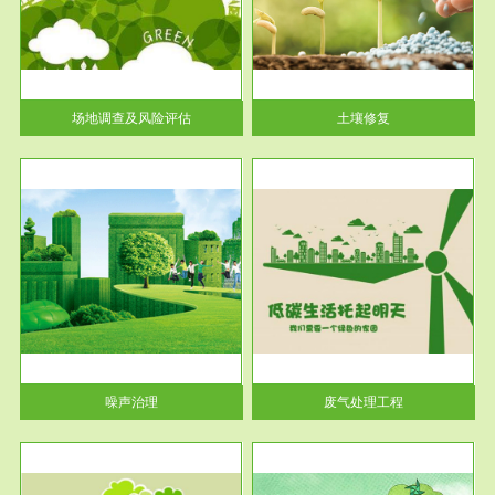
土壤修复
关停
或者
场地调查及风险评估
土壤修复
服务范围
废气处理工程
噪声治理
废气处理工程