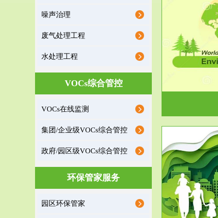
噪声治理
服务范围
废气处理工程
环境监理
水处理工程
建设项目环境监理是建设项目环评和“三同时”验
根据《重点区
收监管的重要辅助...
VOCs综合管控
VOCs在线监测
集团/企业级VOCs综合管控
政府/园区级VOCs综合管控
服务范围
环保管家服务
政府/园区级VOCs综合管控服务
根据《石化行业挥发性有机物综合整治方案》文
受政府或企业
园区环保管家
件要求，到2017年，全...
地