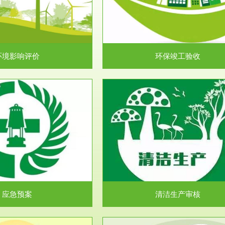
目环境保护管理条例》第十七条 编
排污许可申报咨询：（排污许可证
环境影响报告书、...
人民共和国环境保护法》..
环境影响评价
环保竣工验收
服务范围
服务范围
清洁生产审核
安全评价
民共和国清洁生产促进法》、《清
安全评价安全评价目的是查找、分
生产审核暂行办法...
程、系统、生产经营活..
应急预案
清洁生产审核