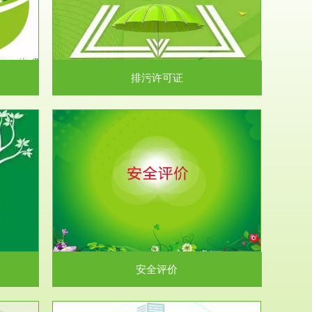
）根据《中华
.
排污许可证
析和预测工
.
安全评价