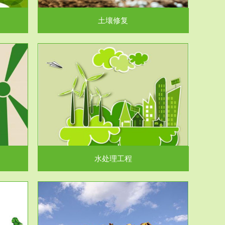
土壤修复
水处理工程