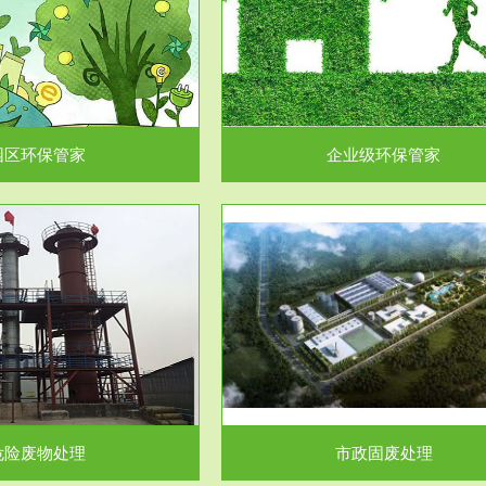
企业级环保管家
固体危险废物处理
为企业环保执法情况的一个重要依
固体废物解释：固体废物是指人们
，其必要性及合规性...
日常生活和其他活动中..
园区环保管家
企业级环保管家
服务范围
服务范围
市政固废处理
工作场所职业危害因素检测与评
科技所从事的市政废物处理业务包
【检测评价意义】：全面了解工作
市政废物的处理处...
害因素分布与浓（强）度..
危险废物处理
市政固废处理