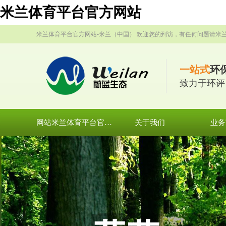
米兰体育平台官方网站
米兰体育平台官方网站-米兰（中国） 欢迎您的到访，有任何问题请米
一站式
环
致力于环评
网站米兰体育平台官方网站
关于我们
业务