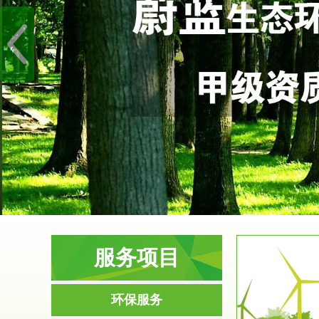
服务项目
服务范围
环保服务
环境影响评价