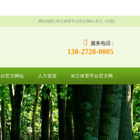
网站地图
米兰体育平台官方网站-米兰（中国）
服务电话 :
138-2728-0005
平台官方网站
人力资源
米兰体育平台官方网站-米兰（中国）