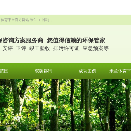
兰体育平台官方网站-米兰（中国）。
保咨询方案服务商 您值得信赖的环保管家
 安评 卫评 竣工验收 排污许可证 应急预案等
范围
双碳咨询
成功案例
米兰体育