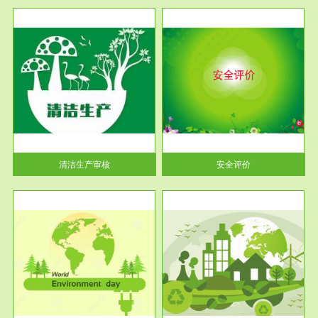
服务范围
安全评价
生产
安全评价安全评价目的是查找、
暂行
分析和预测工程、系统、生产经
营活...
清洁生产审核
安全评价
服务范围
VOCs在线监测
目环
根据《重点区域大气污染防
要辅
治“十二五”规划》有机废气净化