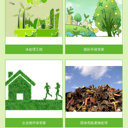
服务范围
园区环保管家
2016 年 4 月，环保部下发《关
于积极发挥环境保护作用促进供
给侧结...
水处理工程
园区环保管家
服务范围
固体危险废物处理
法情
固体废物解释：固体废物是指人
性及
们在生产建设、日常生活和其他
活动中...
企业级环保管家
固体危险废物处理