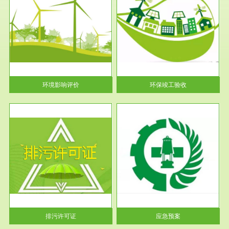
服务范围
环保竣工验收
护
根据《建设项目环境保护管理条
利
例》第十七条 编制环境影响报
告书、...
环境影响评价
环保竣工验收
服务范围
应急预案
许可
根据《中华人民共和国环境保护
环境
法》第十九条 企业事业单位应
当按照...
排污许可证
应急预案