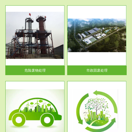
服务范围
市政固废处理
人民
蔚蓝生态环境科技所从事的市政
》的
废物处理业务包括市政废物的处
理处...
危险废物处理
市政固废处理
服务范围
与评
工作场所职业危害现状评价
【现状评价意义】：具体因素---