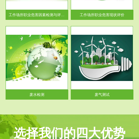
解工
-通过质谱分析等多种手段明确
与浓
工作场...
工作场所职业危害因素检测与评价...
工作场所职业危害现状评价
服务范围
废气测试
工厂
检测范围工业废气检测包括有机
水、
废气和无机废气。有机废气主要
包括...
废水检测
废气测试
选择我们的四大优势