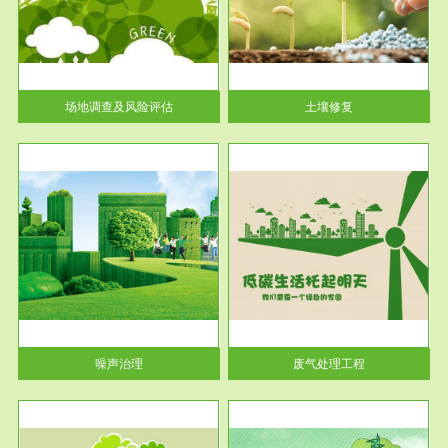
土壤修复
关停
或者
场地调查及风险评估
土壤修复
服务范围
废气处理工程
噪声治理
废气处理工程