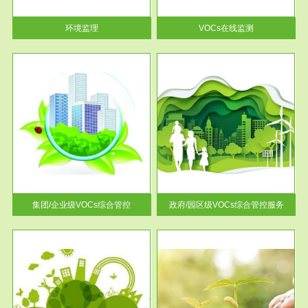
率达...
环境监理
VOCs在线监测
服务范围
控
政府/园区级VOCs综合管控服务
找到
根据《石化行业挥发性有机物综
排放
合整治方案》文件要求，到2017
年，全...
集团/企业级VOCs综合管控
政府/园区级VOCs综合管控服务
服务范围