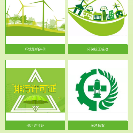
服务范围
环保竣工验收
护
根据《建设项目环境保护管理条
利
例》第十七条 编制环境影响报
告书、...
环境影响评价
环保竣工验收
服务范围
应急预案
许可
根据《中华人民共和国环境保护
环境
法》第十九条 企业事业单位应
当按照...
排污许可证
应急预案