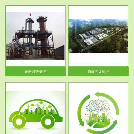
服务范围
市政固废处理
人民
蔚蓝生态环境科技所从事的市政
》的
废物处理业务包括市政废物的处
理处...
危险废物处理
市政固废处理
服务范围
与评
工作场所职业危害现状评价
【现状评价意义】：具体因素---