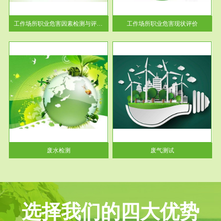
解工
-通过质谱分析等多种手段明确
与浓
工作场...
工作场所职业危害因素检测与评价...
工作场所职业危害现状评价
服务范围
废气测试
工厂
检测范围工业废气检测包括有机
水、
废气和无机废气。有机废气主要
包括...
废水检测
废气测试
选择我们的四大优势