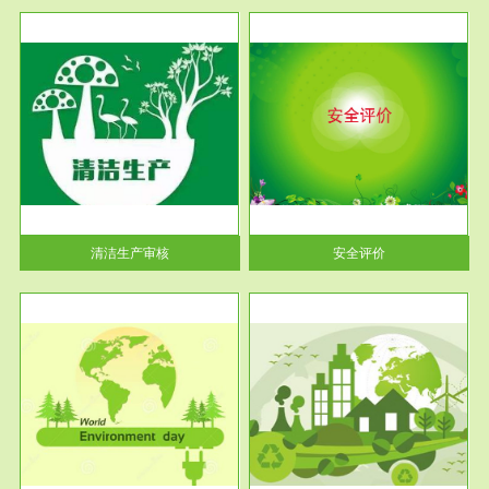
服务范围
安全评价
生产
安全评价安全评价目的是查找、
暂行
分析和预测工程、系统、生产经
营活...
清洁生产审核
安全评价
服务范围
VOCs在线监测
目环
根据《重点区域大气污染防
要辅
治“十二五”规划》有机废气净化