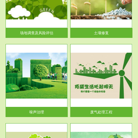
土壤修复
关停
或者
场地调查及风险评估
土壤修复
服务范围
废气处理工程
噪声治理
废气处理工程