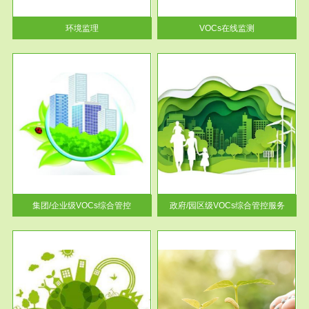
率达...
环境监理
VOCs在线监测
服务范围
控
政府/园区级VOCs综合管控服务
找到
根据《石化行业挥发性有机物综
排放
合整治方案》文件要求，到2017
年，全...
集团/企业级VOCs综合管控
政府/园区级VOCs综合管控服务
服务范围