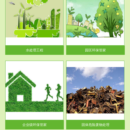
服务范围
园区环保管家
2016 年 4 月，环保部下发《关
于积极发挥环境保护作用促进供
给侧结...
水处理工程
园区环保管家
服务范围
固体危险废物处理
法情
固体废物解释：固体废物是指人
性及
们在生产建设、日常生活和其他
活动中...
企业级环保管家
固体危险废物处理