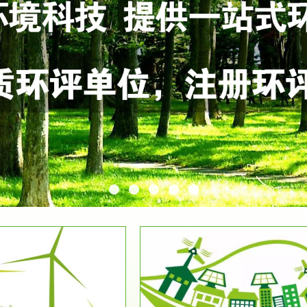
服务范围
服务范围
环保竣工验收
排污许可证