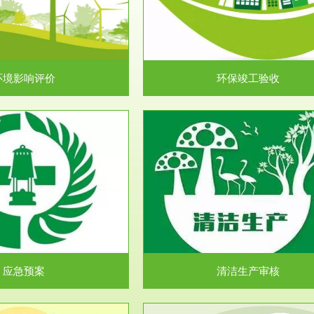
目环境保护管理条例》第十七条 编
排污许可申报咨询：（排污许可证
环境影响报告书、...
人民共和国环境保护法》..
环境影响评价
环保竣工验收
服务范围
服务范围
清洁生产审核
安全评价
民共和国清洁生产促进法》、《清
安全评价安全评价目的是查找、分
生产审核暂行办法...
程、系统、生产经营活..
应急预案
清洁生产审核