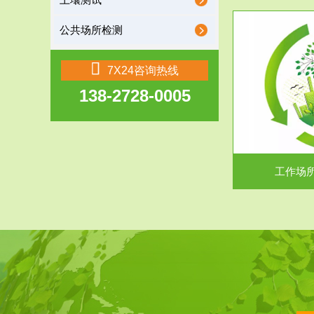
土壤测试
公共场所检测
服务范围
7X24咨询热线
138-2728-0005
工作场所职业危害现状评价
【现状评价意义】：具体因素----通过质谱分析
废水污水检测
等多种手段明确工作场...
中
工作场