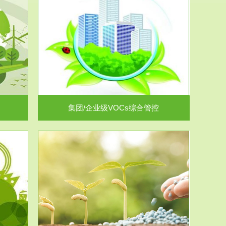
控
放的源头，并
.
集团/企业级VOCs综合管控