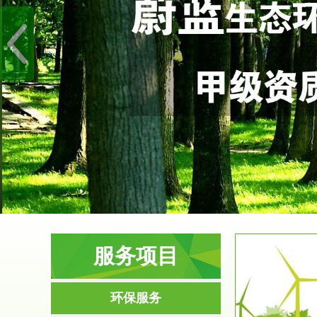
服务项目
服务范围
环保服务
环境影响评价