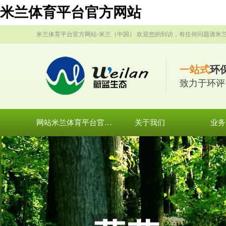
米兰体育平台官方网站
米兰体育平台官方网站-米兰（中国） 欢迎您的到访，有任何问题请米
一站式
环
致力于环评
网站米兰体育平台官方网站
关于我们
业务