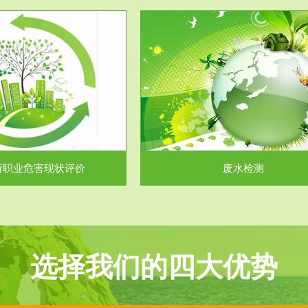
服务范围
服务范围
废水检测
废气测试
主要是对企业工厂在生产工艺过程
检测范围工业废气检测包括有机废
排出的废水、污水...
气。有机废气主要包括..
所职业危害现状评价
废水检测
选择我们的四大优势