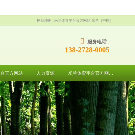
网站地图
米兰体育平台官方网站-米兰（中国）
服务电话 :
138-2728-0005
平台官方网站
人力资源
米兰体育平台官方网站-米兰（中国）