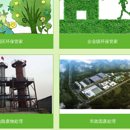
企业级环保管家
固体危险废物处理
为企业环保执法情况的一个重要依
固体废物解释：固体废物是指人们
，其必要性及合规性...
日常生活和其他活动中..
园区环保管家
企业级环保管家
服务范围
服务范围
市政固废处理
工作场所职业危害因素检测与评
科技所从事的市政废物处理业务包
【检测评价意义】：全面了解工作
市政废物的处理处...
害因素分布与浓（强）度..
危险废物处理
市政固废处理