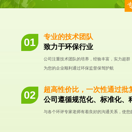
专业的技术团队
致力于环保行业
公司注重技术团队的培养，经验丰富，实力超群
为您的企业顺利通过环保监督保驾护航
超高性价比，一次性通过批
公司遵循规范化、标准化、
与各个环评专家老师有着良好的沟通关系，使您