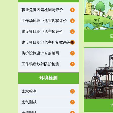
园区环保管家
职业危害因素检测与评价
2016 年 4 月，环保部下发《关于积极发挥环境
排污许可证作
工作场所职业危害现状评价
保护作用促进供给侧结...
据
建设项目职业危害预评价
建设项目职业危害控制效果评价
防护设施设计专篇编写
服务范围
工作场所放射防护检测
危险废物处理
环境检测
危险废物解释：根据《中华人民共和国固体废物
蔚蓝生态环境
废水检测
污染防治法》的规定，危...
括
废气测试