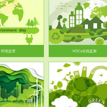
服务范围
服务范围
VOCs在线监测
集团/企业级VOCs综合管
域大气污染防治“十二五”规划》有
进行VOCs管控，首先就要找到排
机废气净化率达...
监测估算出排放量。企业..
环境监理
VOCs在线监测
服务范围
服务范围
场地调查及风险评估
土壤修复
委托，对于拟关停搬迁和拟变更土
利用方式或者土地使...