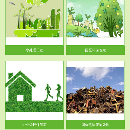
服务范围
园区环保管家
2016 年 4 月，环保部下发《关
于积极发挥环境保护作用促进供
给侧结...
水处理工程
园区环保管家
服务范围
固体危险废物处理
法情
固体废物解释：固体废物是指人
性及
们在生产建设、日常生活和其他
活动中...
企业级环保管家
固体危险废物处理