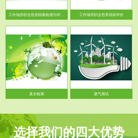
解工
-通过质谱分析等多种手段明确
与浓
工作场...
工作场所职业危害因素检测与评价...
工作场所职业危害现状评价
服务范围
废气测试
工厂
检测范围工业废气检测包括有机
水、
废气和无机废气。有机废气主要
包括...
废水检测
废气测试
选择我们的四大优势