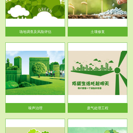
土壤修复
关停
或者
场地调查及风险评估
土壤修复
服务范围
废气处理工程
噪声治理
废气处理工程