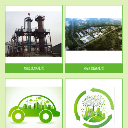
服务范围
市政固废处理
人民
蔚蓝生态环境科技所从事的市政
》的
废物处理业务包括市政废物的处
理处...
危险废物处理
市政固废处理
服务范围
与评
工作场所职业危害现状评价
【现状评价意义】：具体因素---