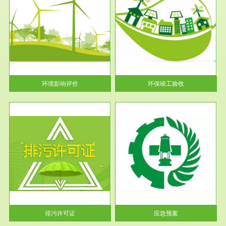
服务范围
环保竣工验收
护
根据《建设项目环境保护管理条
利
例》第十七条 编制环境影响报
告书、...
环境影响评价
环保竣工验收
服务范围
应急预案
许可
根据《中华人民共和国环境保护
环境
法》第十九条 企业事业单位应
当按照...
排污许可证
应急预案