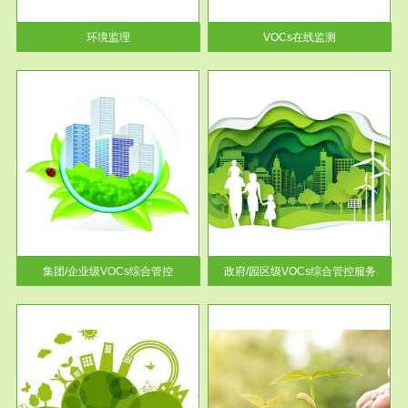
率达...
环境监理
VOCs在线监测
服务范围
控
政府/园区级VOCs综合管控服务
找到
根据《石化行业挥发性有机物综
排放
合整治方案》文件要求，到2017
年，全...
集团/企业级VOCs综合管控
政府/园区级VOCs综合管控服务
服务范围