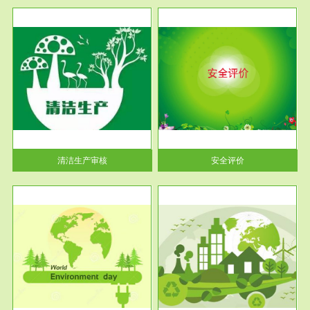
服务范围
安全评价
生产
安全评价安全评价目的是查找、
暂行
分析和预测工程、系统、生产经
营活...
清洁生产审核
安全评价
服务范围
VOCs在线监测
目环
根据《重点区域大气污染防
要辅
治“十二五”规划》有机废气净化