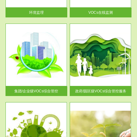
率达...
环境监理
VOCs在线监测
服务范围
控
政府/园区级VOCs综合管控服务
找到
根据《石化行业挥发性有机物综
排放
合整治方案》文件要求，到2017
年，全...
集团/企业级VOCs综合管控
政府/园区级VOCs综合管控服务
服务范围