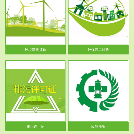
服务范围
环保竣工验收
护
根据《建设项目环境保护管理条
利
例》第十七条 编制环境影响报
告书、...
环境影响评价
环保竣工验收
服务范围
应急预案
许可
根据《中华人民共和国环境保护
环境
法》第十九条 企业事业单位应
当按照...
排污许可证
应急预案