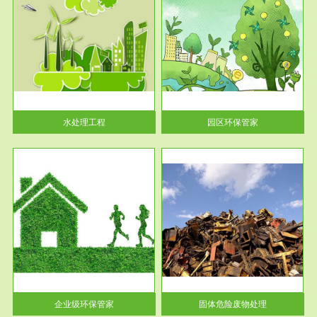
服务范围
园区环保管家
2016 年 4 月，环保部下发《关
于积极发挥环境保护作用促进供
给侧结...
水处理工程
园区环保管家
服务范围
固体危险废物处理
法情
固体废物解释：固体废物是指人
性及
们在生产建设、日常生活和其他
活动中...
企业级环保管家
固体危险废物处理