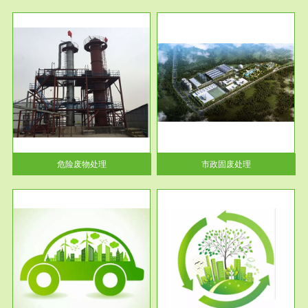
服务范围
市政固废处理
人民
蔚蓝生态环境科技所从事的市政
》的
废物处理业务包括市政废物的处
理处...
危险废物处理
市政固废处理
服务范围
与评
工作场所职业危害现状评价
【现状评价意义】：具体因素---