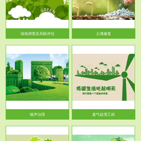
土壤修复
关停
或者
场地调查及风险评估
土壤修复
服务范围
废气处理工程
噪声治理
废气处理工程