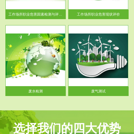
解工
-通过质谱分析等多种手段明确
与浓
工作场...
工作场所职业危害因素检测与评价...
工作场所职业危害现状评价
服务范围
废气测试
工厂
检测范围工业废气检测包括有机
水、
废气和无机废气。有机废气主要
包括...
废水检测
废气测试
选择我们的四大优势