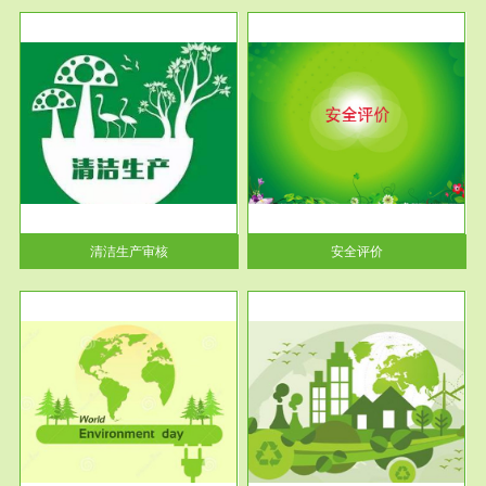
服务范围
安全评价
生产
安全评价安全评价目的是查找、
暂行
分析和预测工程、系统、生产经
营活...
清洁生产审核
安全评价
服务范围
VOCs在线监测
目环
根据《重点区域大气污染防
要辅
治“十二五”规划》有机废气净化