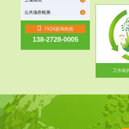
土壤测试
公共场所检测
服务范围
7X24咨询热线
138-2728-0005
工作场所职业危害现状评价
【现状评价意义】：具体因素----通过质谱分析
废水污水检测
等多种手段明确工作场...
中
工作场