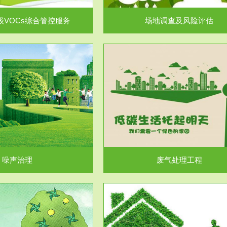
级VOCs综合管控服务
场地调查及风险评估
服务范围
服务范围
废气处理工程
水处理工程
噪声治理
废气处理工程
服务范围
服务范围