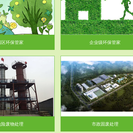
企业级环保管家
固体危险废物处理
为企业环保执法情况的一个重要依
固体废物解释：固体废物是指人们
，其必要性及合规性...
日常生活和其他活动中..
园区环保管家
企业级环保管家
服务范围
服务范围
市政固废处理
工作场所职业危害因素检测与评
科技所从事的市政废物处理业务包
【检测评价意义】：全面了解工作
市政废物的处理处...
害因素分布与浓（强）度..
危险废物处理
市政固废处理