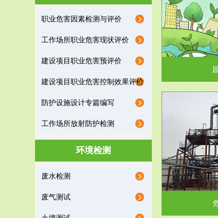
园区环保管家
职业危害因素检测与评价
2016 年 4 月，环保部下发《关于积极发挥环境
排污许可证作
工作场所职业危害现状评价
保护作用促进供给侧结...
据
建设项目职业危害预评价
建设项目职业危害控制效果评价
防护设施设计专篇编写
服务范围
工作场所放射防护检测
危险废物处理
环境检测
危险废物解释：根据《中华人民共和国固体废物
蔚蓝生态环境
废水检测
污染防治法》的规定，危...
括
废气测试