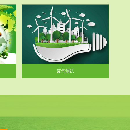
气和无机废
.
废气测试