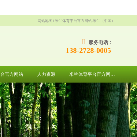
网站地图
米兰体育平台官方网站-米兰（中国）
服务电话 :
138-2728-0005
平台官方网站
人力资源
米兰体育平台官方网站-米兰（中国）