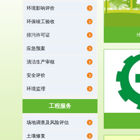
环境影响评价
据《中华人民共和国环境保护法》第十九条 编制
根据《建设项
有关开发利用规划，建...
制
环保竣工验收
排污许可证
应急预案
清洁生产审核
服务范围
安全评价
应急预案
环境监理
根据《中华人民共和国环境保护法》第十九条 企
根据《中华人
业事业单位应当按照...
洁
工程服务
场地调查及风险评估
土壤修复